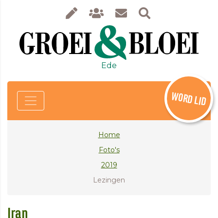
Ede
WORD LID
Home
Foto's
2019
Lezingen
Iran