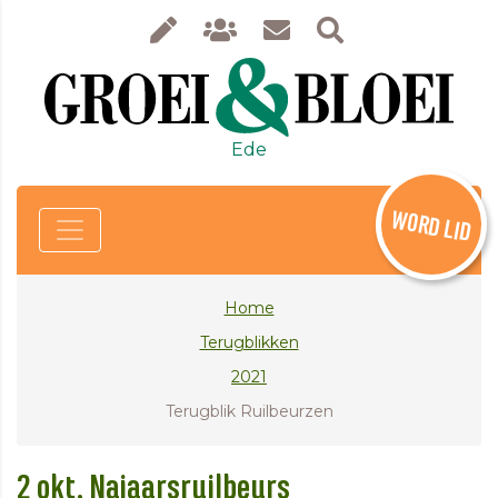
Ede
WORD LID
Home
Terugblikken
2021
Terugblik Ruilbeurzen
2 okt. Najaarsruilbeurs