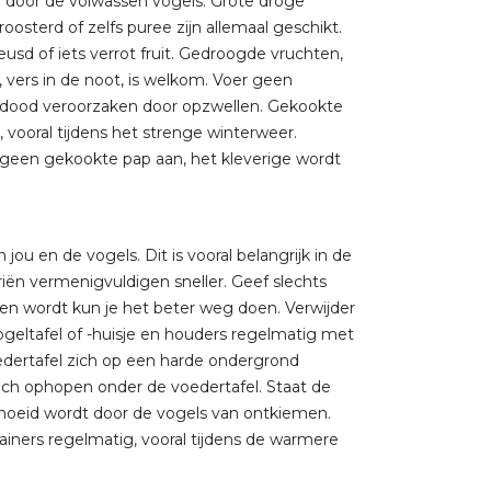
n door de volwassen vogels. Grote droge
osterd of zelfs puree zijn allemaal geschikt.
eusd of iets verrot fruit. Gedroogde vruchten,
os, vers in de noot, is welkom. Voer geen
 dood veroorzaken door opzwellen. Gekookte
 vooral tijdens het strenge winterweer.
 geen gekookte pap aan, het kleverige wordt
u en de vogels. Dit is vooral belangrijk in de
iën vermenigvuldigen sneller. Geef slechts
ten wordt kun je het beter weg doen. Verwijder
ogeltafel of -huisje en houders regelmatig met
edertafel zich op een harde ondergrond
ch ophopen onder de voedertafel. Staat de
knoeid wordt door de vogels van ontkiemen.
iners regelmatig, vooral tijdens de warmere