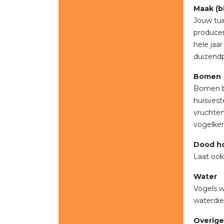
Maak (b
Jouw tui
producer
hele jaa
duizendp
Bomen
Bomen bi
huisvest
vruchten
vogelkers
Dood h
Laat ook
Water
Vogels w
waterdie
Overige