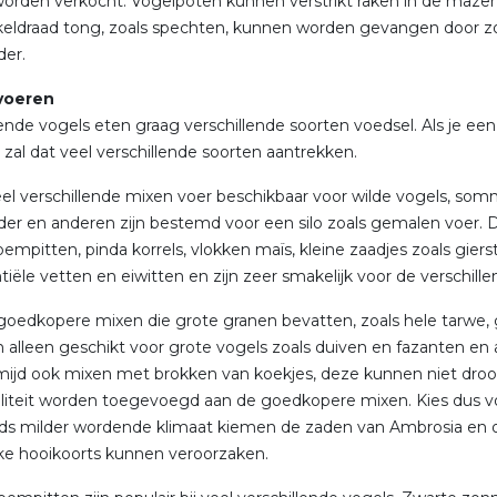
orden verkocht. Vogelpoten kunnen verstrikt raken in de maz
keldraad tong, zoals spechten, kunnen worden gevangen door zo'
der.
voeren
lende vogels eten graag verschillende soorten voedsel. Als je 
 zal dat veel verschillende soorten aantrekken.
veel verschillende mixen voer beschikbaar voor wilde vogels, so
er en anderen zijn bestemd voor een silo zoals gemalen voer.
empitten, pinda korrels, vlokken maïs, kleine zaadjes zoals giers
tiële vetten en eiwitten en zijn zeer smakelijk voor de verschille
goedkopere mixen die grote granen bevatten, zoals hele tarwe, ger
n alleen geschikt voor grote vogels zoals duiven en fazanten en 
mijd ook mixen met brokken van koekjes, deze kunnen niet dr
liteit worden toegevoegd aan de goedkopere mixen. Kies dus vo
ds milder wordende klimaat kiemen de zaden van Ambrosia en ont
nke hooikoorts kunnen veroorzaken.