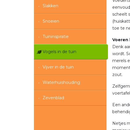
Voederta
Slakken
eenvoudi
scheelt 
Snoeien
(huiskat
toe te n
Tuininspiratie
Voeren 
Denk aan
Vogels in de tuin
wordt. 
merels e
Vijver in de tuin
moment i
zout.
Waterhuishouding
Zelfgema
voertaf
Zevenblad
Een ande
behendig
Netjes m