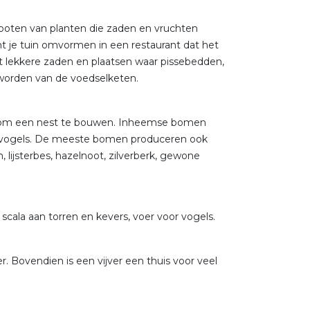
 poten van planten die zaden en vruchten
 je tuin omvormen in een restaurant dat het
et lekkere zaden en plaatsen waar pissebedden,
worden van de voedselketen.
ek om een nest te bouwen. Inheemse bomen
oor vogels. De meeste bomen produceren ook
lijsterbes, hazelnoot, zilverberk, gewone
 scala aan torren en kevers, voer voor vogels.
. Bovendien is een vijver een thuis voor veel