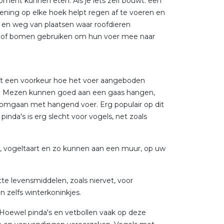
ment kunnen eten. Als je iets zelf bouwt: een
ening op elke hoek helpt regen af te voeren en
 en weg van plaatsen waar roofdieren
iken of bomen gebruiken om hun voer mee naar
heeft een voorkeur hoe het voer aangeboden
n. Mezen kunnen goed aan een gaas hangen,
n omgaan met hangend voer. Erg populair op dit
pinda's is erg slecht voor vogels, net zoals
, vogeltaart en zo kunnen aan een muur, op uw
e levensmiddelen, zoals niervet, voor
 zelfs winterkoninkjes.
 Hoewel pinda's en vetbollen vaak op deze