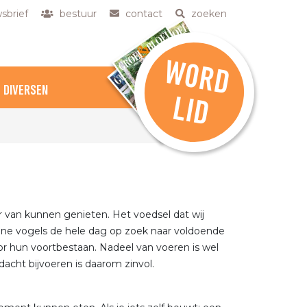
sbrief
bestuur
contact
zoeken
W
O
R
D
DIVERSEN
L
ID
r van kunnen genieten. Het voedsel dat wij
eine vogels de hele dag op zoek naar voldoende
or hun voortbestaan. Nadeel van voeren is wel
acht bijvoeren is daarom zinvol.