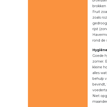
broedsei
brokken 
Fruit zo
zoals roz
gedroogd
rijst (z
Havermou
rond de 
Hygiën
Goede hy
zomer. B
kleine h
alles wa
behulp v
bevindt,
voederta
Niet opg
maande