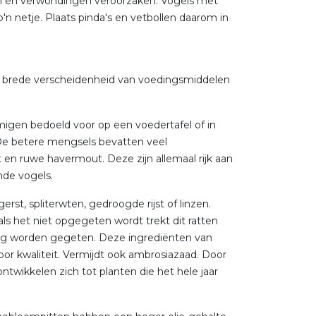
en en verwondingen veroorzaken. Vogels met
n netje. Plaats pinda's en vetbollen daarom in
een brede verscheidenheid van voedingsmiddelen
mmigen bedoeld voor op een voedertafel of in
 De betere mengsels bevatten veel
t en ruwe havermout. Deze zijn allemaal rijk aan
nde vogels.
st, spliterwten, gedroogde rijst of linzen.
als het niet opgegeten wordt trekt dit ratten
oog worden gegeten. Deze ingrediënten van
or kwaliteit. Vermijdt ook ambrosiazaad. Door
wikkelen zich tot planten die het hele jaar