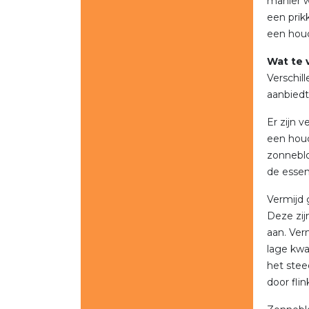
manier w
een prik
een hou
Wat te 
Verschil
aanbiedt
Er zijn 
een houd
zonneblo
de essen
Vermijd 
Deze zij
aan. Ver
lage kwa
het stee
door fli