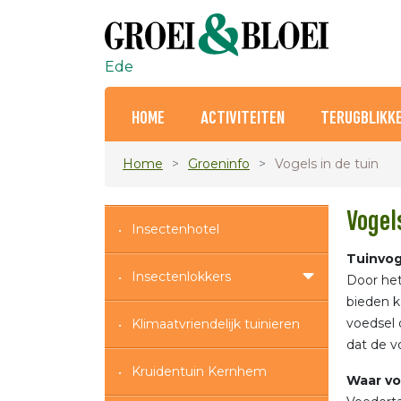
Ede
HOME
ACTIVITEITEN
TERUGBLIKK
Home
Groeninfo
Vogels in de tuin
Vogel
Insectenhotel
Tuinvog
Insectenlokkers
Door het
bieden k
voedsel 
Klimaatvriendelijk tuinieren
dat de v
Kruidentuin Kernhem
Waar v