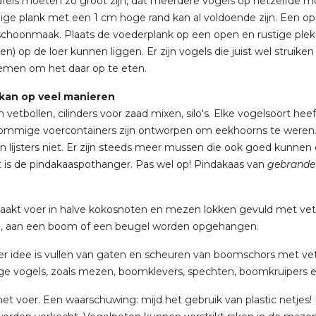
fels moeten zo groot zijn, dat meerdere vogels op hetzelfde mo
ge plank met een 1 cm hoge rand kan al voldoende zijn. Een op
schoonmaak. Plaats de voederplank op een open en rustige plek
ten) op de loer kunnen liggen. Er zijn vogels die juist wel stru
emen om het daar op te eten.
kan op veel manieren
 vetbollen, cilinders voor zaad mixen, silo's. Elke vogelsoort 
Sommige voercontainers zijn ontworpen om eekhoorns te were
n lijsters niet. Er zijn steeds meer mussen die ook goed kunne
s de pindakaaspothanger. Pas wel op! Pindakaas van
gebrande
akt voer in halve kokosnoten en mezen lokken gevuld met vet
el, aan een boom of een beugel worden opgehangen.
r idee is vullen van gaten en scheuren van boomschors met vett
e vogels, zoals mezen, boomklevers, spechten, boomkruipers en
et voer. Een waarschuwing: mijd het gebruik van plastic netjes!