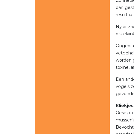
Zonneblo
dan gest
resultaa
Nyjer za
distelvin
Ongebran
vetgehalt
worden g
toxine, 
Een ande
vogels z
gevonde
Kliekjes
Geraspte
mussen),
Bevochti