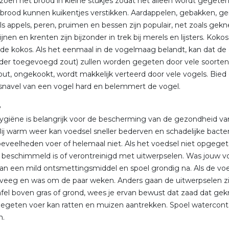
zoen het brood in kleine stukjes zodat het alleen wordt gegete
brood kunnen kuikentjes verstikken. Aardappelen, gebakken, gero
als appels, peren, pruimen en bessen zijn populair, net zoals gekn
ijnen en krenten zijn bijzonder in trek bij merels en lijsters. Kok
e kokos. Als het eenmaal in de vogelmaag belandt, kan dat de
onder toegevoegd zout) zullen worden gegeten door vele soorten,
t, ongekookt, wordt makkelijk verteerd door vele vogels. Bied
snavel van een vogel hard en belemmert de vogel.
e
giëne is belangrijk voor de bescherming van de gezondheid van jo
ij warm weer kan voedsel sneller bederven en schadelijke bacter
oeveelheden voer of helemaal niet. Als het voedsel niet opgege
t beschimmeld is of verontreinigd met uitwerpselen. Was jouw v
an een mild ontsmettingsmiddel en spoel grondig na. Als de vo
 veeg en was om de paar weken. Anders gaan de uitwerpselen zi
fel boven gras of grond, wees je ervan bewust dat zaad dat ge
egeten voer kan ratten en muizen aantrekken. Spoel waterconta
n.