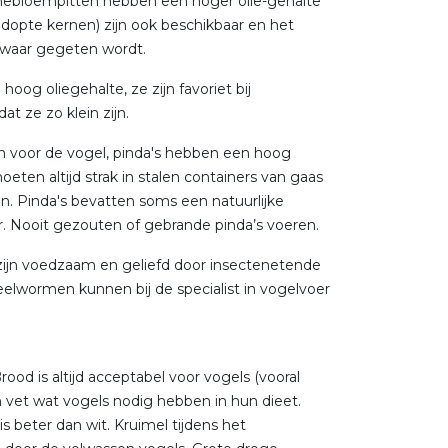
onnebloempitten hebben een hoger olie-gehalte
opte kernen) zijn ook beschikbaar en het
k waar gegeten wordt.
oog oliegehalte, ze zijn favoriet bij
at ze zo klein zijn.
n voor de vogel, pinda's hebben een hoog
oeten altijd strak in stalen containers van gaas
en. Pinda's bevatten soms een natuurlijke
ar. Nooit gezouten of gebrande pinda’s voeren.
ijn voedzaam en geliefd door insectenetende
elwormen kunnen bij de specialist in vogelvoer
rood is altijd acceptabel voor vogels (vooral
 vet wat vogels nodig hebben in hun dieet.
 beter dan wit. Kruimel tijdens het