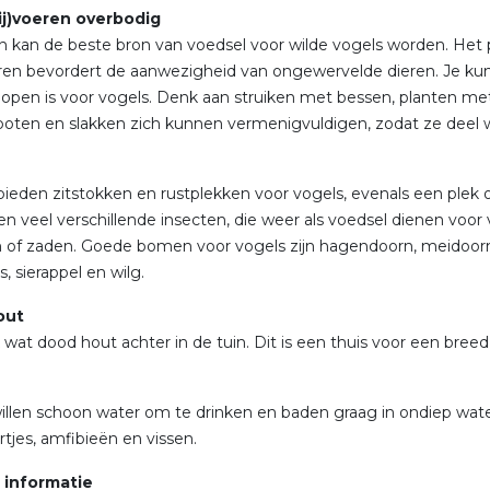
ij)voeren overbodig
n kan de beste bron van voedsel voor wilde vogels worden. Het
en bevordert de aanwezigheid van ongewervelde dieren. Je kunt
r open is voor vogels. Denk aan struiken met bessen, planten m
oten en slakken zich kunnen vermenigvuldigen, zodat ze deel 
eden zitstokken en rustplekken voor vogels, evenals een pl
en veel verschillende insecten, die weer als voedsel dienen v
 of zaden. Goede bomen voor vogels zijn hagendoorn, meidoorn, 
, sierappel en wilg.
out
 wat dood hout achter in de tuin. Dit is een thuis voor een breed
illen schoon water om te drinken en baden graag in ondiep water
rtjes, amfibieën en vissen.
 informatie