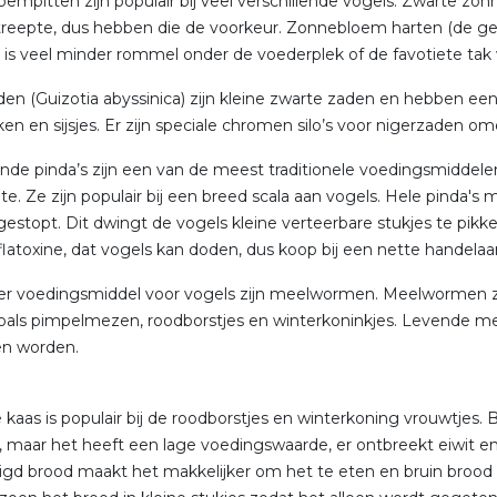
empitten zijn populair bij veel verschillende vogels. Zwarte z
reepte, dus hebben die de voorkeur. Zonnebloem harten (de ged
t is veel minder rommel onder de voederplek of de favotiete ta
den (Guizotia abyssinica) zijn kleine zwarte zaden en hebben een h
ken en sijsjes. Er zijn speciale chromen silo’s voor nigerzaden omd
de pinda’s zijn een van de meest traditionele voedingsmiddele
e. Ze zijn populair bij een breed scala aan vogels. Hele pinda's m
estopt. Dit dwingt de vogels kleine verteerbare stukjes te pikk
aflatoxine, dat vogels kan doden, dus koop bij een nette handela
r voedingsmiddel voor vogels zijn meelwormen. Meelwormen z
oals pimpelmezen, roodborstjes en winterkoninkjes. Levende me
n worden.
 kaas is populair bij de roodborstjes en winterkoning vrouwtjes. B
 maar het heeft een lage voedingswaarde, er ontbreekt eiwit en
gd brood maakt het makkelijker om het te eten en bruin brood is